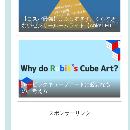
【コスパ最強】まぶしすぎず、くらすぎ
ないセンサールームライト【Anker Eufy
Lumi】
ルービックキューブアートに必要なも
の、考え方
スポンサーリンク