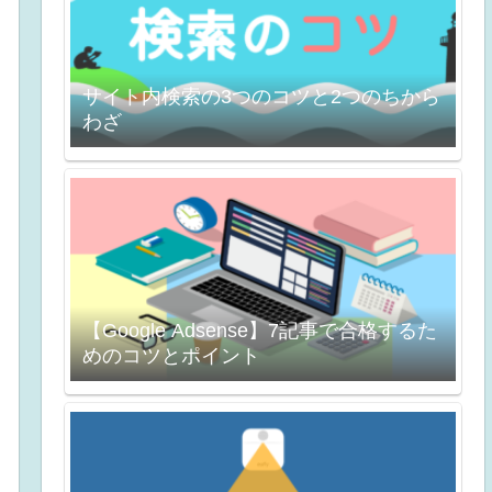
サイト内検索の3つのコツと2つのちから
わざ
【Google Adsense】7記事で合格するた
めのコツとポイント