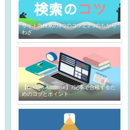
サイト内検索の3つのコツと2つのちから
わざ
【Google Adsense】7記事で合格するた
めのコツとポイント