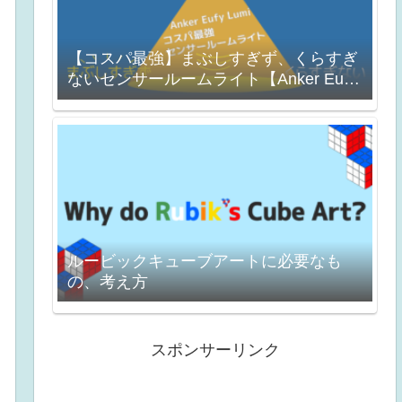
【コスパ最強】まぶしすぎず、くらすぎ
ないセンサールームライト【Anker Eufy
Lumi】
ルービックキューブアートに必要なも
の、考え方
スポンサーリンク