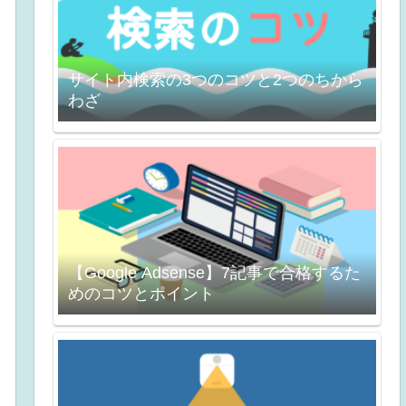
サイト内検索の3つのコツと2つのちから
わざ
【Google Adsense】7記事で合格するた
めのコツとポイント