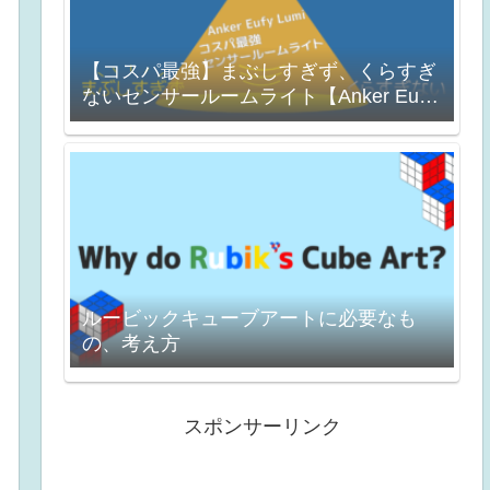
【コスパ最強】まぶしすぎず、くらすぎ
ないセンサールームライト【Anker Eufy
Lumi】
ルービックキューブアートに必要なも
の、考え方
スポンサーリンク