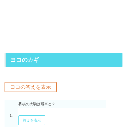
ヨコのカギ
将棋の大駒は飛車と？
1.
答えを表示