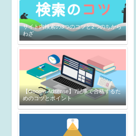
サイト内検索の3つのコツと2つのちから
わざ
【Google Adsense】7記事で合格するた
めのコツとポイント