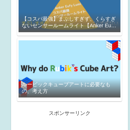
【コスパ最強】まぶしすぎず、くらすぎ
ないセンサールームライト【Anker Eufy
Lumi】
ルービックキューブアートに必要なも
の、考え方
スポンサーリンク