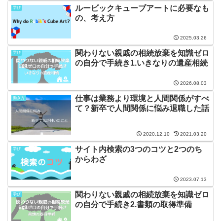
ルービックキューブアートに必要なも
学び
の、考え方
2025.03.26
関わりない親戚の相続放棄を知識ゼロ
学び
の自分で手続き1.いきなりの遺産相続
2026.08.03
仕事は業務より環境と人間関係がすべ
働き方
て？新卒で人間関係に悩み退職した話
2020.12.10
2021.03.20
サイト内検索の3つのコツと2つのち
学び
からわざ
2023.07.13
関わりない親戚の相続放棄を知識ゼロ
学び
の自分で手続き2.書類の取得準備