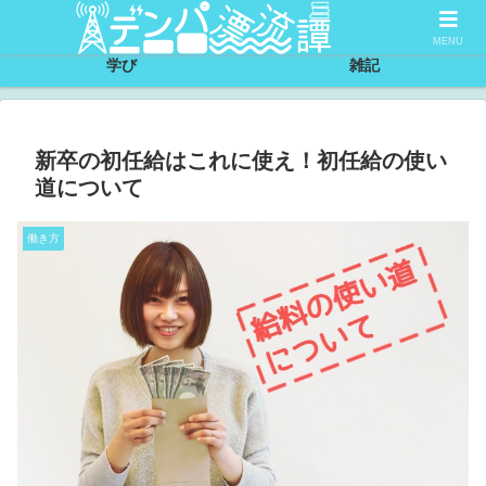
サイトについて
節約
MENU
学び
雑記
新卒の初任給はこれに使え！初任給の使い
道について
働き方