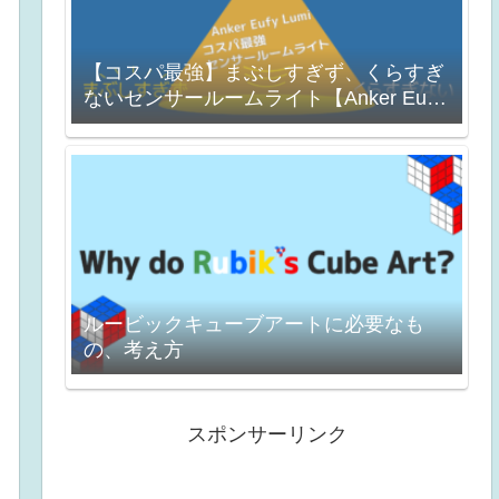
【コスパ最強】まぶしすぎず、くらすぎ
ないセンサールームライト【Anker Eufy
Lumi】
ルービックキューブアートに必要なも
の、考え方
スポンサーリンク