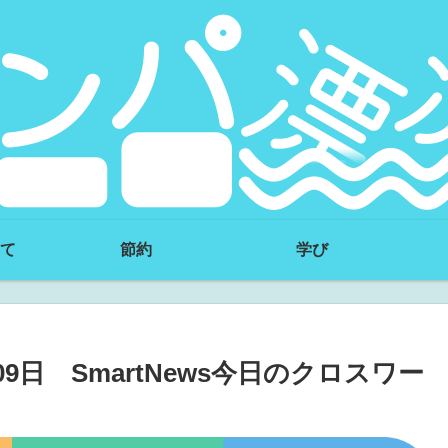
て
節約
学び
9日 SmartNews今日のクロスワー