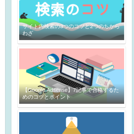
サイト内検索の3つのコツと2つのちから
わざ
【Google Adsense】7記事で合格するた
めのコツとポイント