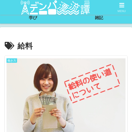
サイトについて
節約
MENU
学び
雑記
給料
働き方